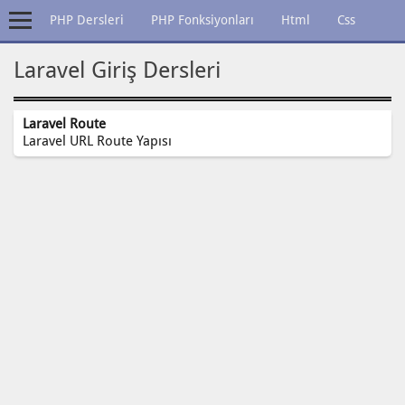
PHP Dersleri
PHP Fonksiyonları
Html
Css
Java
Laravel Giriş Dersleri
Laravel Route
Laravel URL Route Yapısı